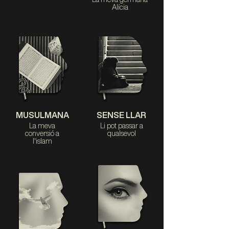
Alícia
MUSULMANA
SENSE LLAR
La meva
Li pot passar a
conversió a
qualsevol
l'islam