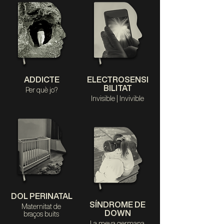
ADDICTE
ELECTROSENSI
BILITAT
Per què jo?
Invisible | Invivible
DOL PERINATAL
SÍNDROME DE
Maternitat de
DOWN
braços buits
La meva germana