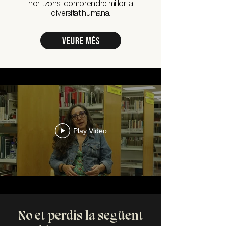
horitzons i comprendre millor la
diversitat humana.
veure MÉS
Play Video
No et perdis la següent