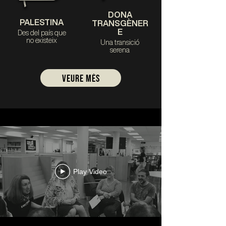
DONA
PALESTINA
TRANSGÈNER
E
Des del país que
no existeix
Una transició
serena
veure MÉS
Play Video