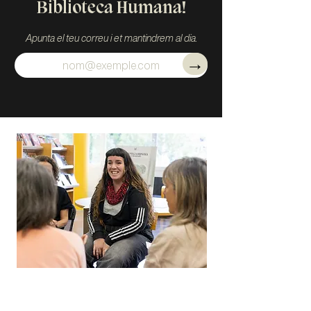
Biblioteca Humana!
Apunta el teu correu i et mantindrem al dia.
→