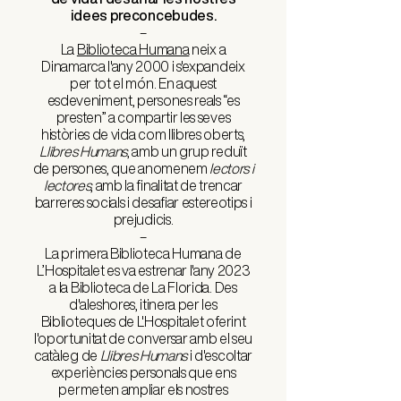
idees preconcebudes.
–
La
Biblioteca Humana
neix a
Dinamarca l'any 2000 i s'expandeix
per tot el món.
En aquest
esdeveniment, persones reals “es
presten” a compartir les seves
històries de vida com llibres oberts,
Llibres Humans
, amb un grup reduït
de persones, que anomenem
lectors i
lectores
, amb la finalitat de trencar
barreres socials i desafiar estereotips i
prejudicis.
–
La primera Biblioteca Humana de
L’Hospitalet es va estrenar l'any 2023
a la Biblioteca de La Florida. Des
d'aleshores, itinera per les
Biblioteques de L'Hospitalet oferint
l'oportunitat de conversar amb el seu
catàleg de
Llibres Humans
i d'escoltar
experiències personals que ens
permeten ampliar els nostres