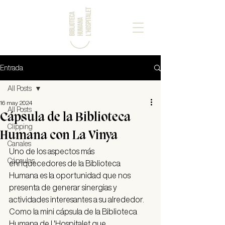
Entrada
All Posts
16 may 2024
All Posts
Cápsula de la Biblioteca
Clipping
Humana con La Vinya
Canales
Uno de los aspectos más 
Cápsulas
enriquecedores de la Biblioteca 
Humana es la oportunidad que nos 
presenta de generar sinergias y 
actividades interesantes a su alrededor. 
Como la mini cápsula de la Biblioteca 
Humana de L'Hospitalet que 