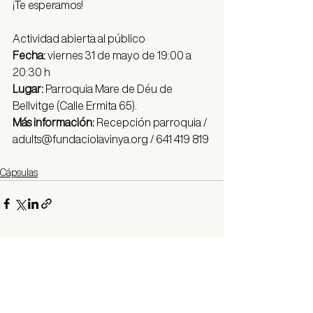
¡Te esperamos!
Actividad abierta al público
Fecha: 
viernes 31 de mayo de 19:00 a 
20:30 h
Lugar: 
Parroquia Mare de Déu de 
Bellvitge (Calle Ermita 65).
Más información: 
Recepción parroquia / 
adults@fundaciolavinya.org
 / 641 419 819
Cápsulas
Una idea original de
Redes sociales